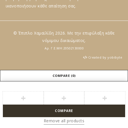
ικανοποιήσουν κάθε απαίτηση σας.
© Έπιπλο Χαμαϊλίδη 2026. Με την επιφύλαξη κάθε
νόμιμου δικαιώματος.
Αρ. Γ.Ε.ΜΗ:20502130000
Created by yobibyte
COMPARE
(0)
COMPARE
Remove all products